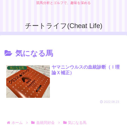
競馬分析とゴルフで、趣味を深める
チートライフ(Cheat Life)
気になる馬
ヤマニンウルスの血統診断（Ｉ理
気になる馬
論Ｘ補正）
2022.08.23
ホーム
血統同好会
気になる馬