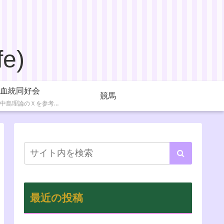
e)
血統同好会
競馬
Ｉ理論と中島理論のＸを参考に一口馬主の募集馬をインチキさんがゆる～く分析
最近の投稿