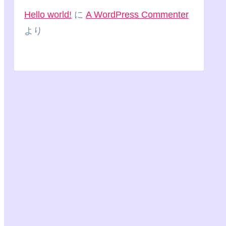
Hello world!
に
A WordPress Commenter
より