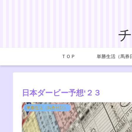
チ
ＴＯＰ
単勝生活（馬券
日本ダービー予想‘２３
単勝生活（馬券日記）