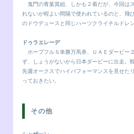
鬼門の青葉賞組、しかも２着だが、今回はス
れないが程よい間隔で使われているのと、飛
のドウデュースと同じハーツクライチルドレ
ドゥラエレーデ
ホープフルＳ単勝万馬券、ＵＡＥダービー２
ず、しょうがないから日本ダービーに出走。
先週オークスでハイパフォーマンスを見せた
っておきたい。
その他