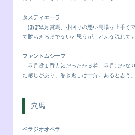
タスティエーラ
ほぼ皐月賞馬、小回りの悪い馬場を上手く立
で勝ちきるまでないと思うが、どんな流れで
ファントムシーフ
皐月賞１番人気だったが３着。皐月はかなり
た感じがあり、巻き返しは十分にあると思う
穴馬
ベラジオオペラ