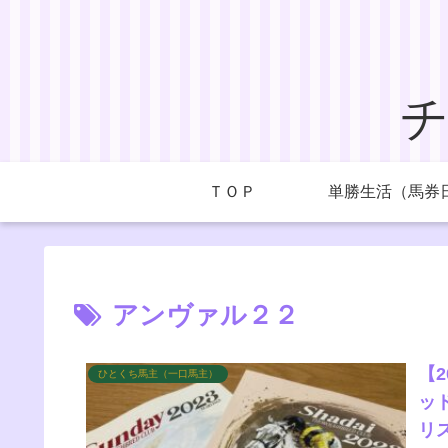
チ
ＴＯＰ
単勝生活（馬券
アンヴァル２２
【
ひとくち馬主（一口馬主）
ッ
リ